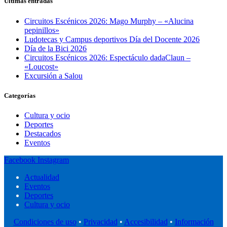
Últimas entradas
Circuitos Escénicos 2026: Mago Murphy – «Alucina
pepinillos»
Ludotecas y Campus deportivos Día del Docente 2026
Día de la Bici 2026
Circuitos Escénicos 2026: Espectáculo dadaClaun –
«Loucost»
Excursión a Salou
Categorías
Cultura y ocio
Deportes
Destacados
Eventos
Facebook
Instagram
Actualidad
Eventos
Deportes
Cultura y ocio
Condiciones de uso
•
Privacidad
•
Accesibilidad
•
Información