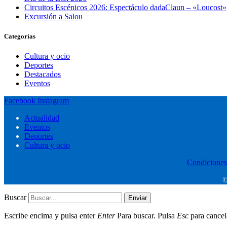
Circuitos Escénicos 2026: Espectáculo dadaClaun – «Loucost»
Excursión a Salou
Categorías
Cultura y ocio
Deportes
Destacados
Eventos
Facebook
Instagram
Actualidad
Eventos
Deportes
Cultura y ocio
Condiciones
©
Buscar
Enviar
Escribe encima y pulsa enter
Enter
Para buscar. Pulsa
Esc
para cancel