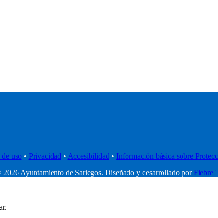
 de uso
•
Privacidad
•
Accesibilidad
•
Información básica sobre Protec
 2026 Ayuntamiento de Sariegos. Diseñado y desarrollado por
Fiebre
ar.