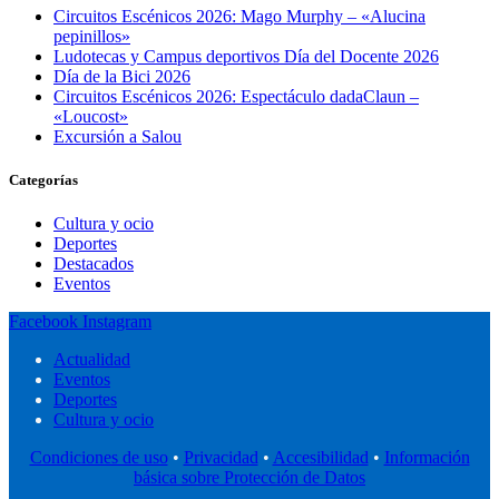
Circuitos Escénicos 2026: Mago Murphy – «Alucina
pepinillos»
Ludotecas y Campus deportivos Día del Docente 2026
Día de la Bici 2026
Circuitos Escénicos 2026: Espectáculo dadaClaun –
«Loucost»
Excursión a Salou
Categorías
Cultura y ocio
Deportes
Destacados
Eventos
Facebook
Instagram
Actualidad
Eventos
Deportes
Cultura y ocio
Condiciones de uso
•
Privacidad
•
Accesibilidad
•
Información
básica sobre Protección de Datos