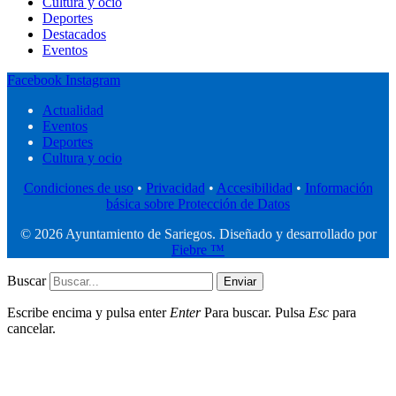
Cultura y ocio
Deportes
Destacados
Eventos
Facebook
Instagram
Actualidad
Eventos
Deportes
Cultura y ocio
Condiciones de uso
•
Privacidad
•
Accesibilidad
•
Información
básica sobre Protección de Datos
© 2026 Ayuntamiento de Sariegos. Diseñado y desarrollado por
Fiebre ™
Buscar
Enviar
Escribe encima y pulsa enter
Enter
Para buscar. Pulsa
Esc
para
cancelar.