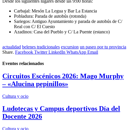
Desde los siguientes lugares desde las 9:00 horas:
Carbajal: Mesón La Legua y Bar La Estancia
Pobladura: Parada de autobús (rotonda)
Sariegos: Antiguo Ayuntamiento y parada de autobús de C/
Real con C/ El Cuesto
Azadinos: Casa del Pueblo y C/ La Puente (estanco)
actualidad
belenes tradicionales
excursion
un paseo por tu provincia
Share.
Facebook
Twitter
LinkedIn
WhatsApp
Email
Eventos
relacionados
Circuitos Escénicos 2026: Mago Murphy
– «Alucina pepinillos»
Cultura y ocio
Ludotecas y Campus deportivos Día del
Docente 2026
Cultura y ocio