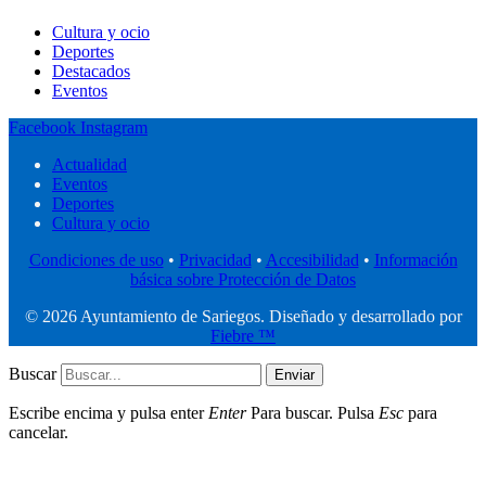
Cultura y ocio
Deportes
Destacados
Eventos
Facebook
Instagram
Actualidad
Eventos
Deportes
Cultura y ocio
Condiciones de uso
•
Privacidad
•
Accesibilidad
•
Información
básica sobre Protección de Datos
© 2026 Ayuntamiento de Sariegos. Diseñado y desarrollado por
Fiebre ™
Buscar
Enviar
Escribe encima y pulsa enter
Enter
Para buscar. Pulsa
Esc
para
cancelar.