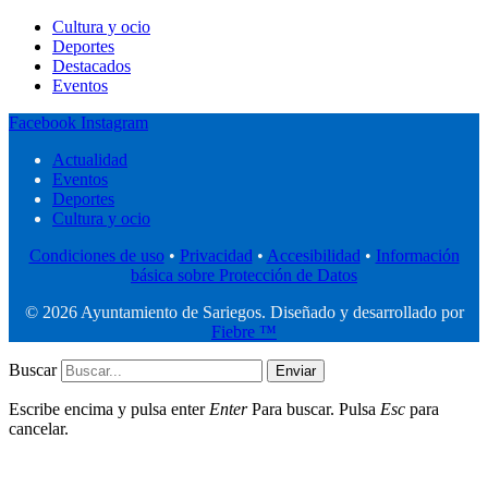
Cultura y ocio
Deportes
Destacados
Eventos
Facebook
Instagram
Actualidad
Eventos
Deportes
Cultura y ocio
Condiciones de uso
•
Privacidad
•
Accesibilidad
•
Información
básica sobre Protección de Datos
© 2026 Ayuntamiento de Sariegos. Diseñado y desarrollado por
Fiebre ™
Buscar
Enviar
Escribe encima y pulsa enter
Enter
Para buscar. Pulsa
Esc
para
cancelar.