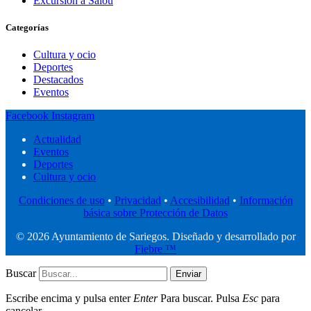
Excursión a Salou
Categorías
Cultura y ocio
Deportes
Destacados
Eventos
Facebook
Instagram
Actualidad
Eventos
Deportes
Cultura y ocio
Condiciones de uso
•
Privacidad
•
Accesibilidad
•
Información
básica sobre Protección de Datos
© 2026 Ayuntamiento de Sariegos. Diseñado y desarrollado por
Fiebre ™
Buscar
Enviar
Escribe encima y pulsa enter
Enter
Para buscar. Pulsa
Esc
para
cancelar.