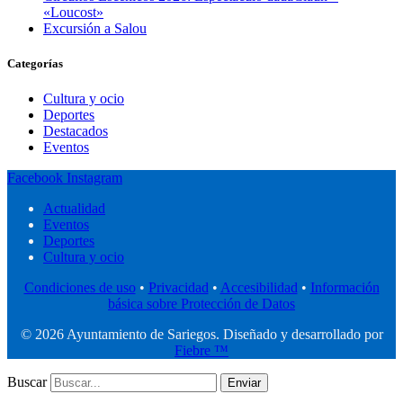
«Loucost»
Excursión a Salou
Categorías
Cultura y ocio
Deportes
Destacados
Eventos
Facebook
Instagram
Actualidad
Eventos
Deportes
Cultura y ocio
Condiciones de uso
•
Privacidad
•
Accesibilidad
•
Información
básica sobre Protección de Datos
© 2026 Ayuntamiento de Sariegos. Diseñado y desarrollado por
Fiebre ™
Buscar
Enviar