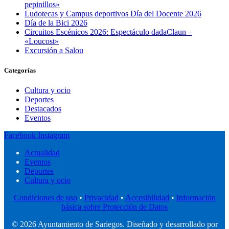
pepinillos»
Ludotecas y Campus deportivos Día del Docente 2026
Día de la Bici 2026
Circuitos Escénicos 2026: Espectáculo dadaClaun –
«Loucost»
Excursión a Salou
Categorías
Cultura y ocio
Deportes
Destacados
Eventos
Facebook
Instagram
Actualidad
Eventos
Deportes
Cultura y ocio
Condiciones de uso
•
Privacidad
•
Accesibilidad
•
Información
básica sobre Protección de Datos
© 2026 Ayuntamiento de Sariegos. Diseñado y desarrollado por