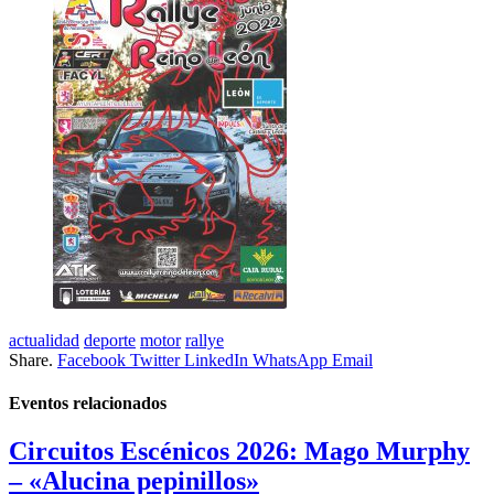
actualidad
deporte
motor
rallye
Share.
Facebook
Twitter
LinkedIn
WhatsApp
Email
Eventos
relacionados
Circuitos Escénicos 2026: Mago Murphy
– «Alucina pepinillos»