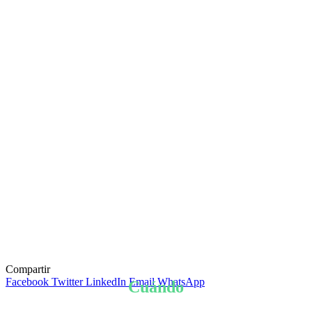
Compartir
Facebook
Twitter
LinkedIn
Email
WhatsApp
Cuándo