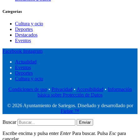
Categorías
Cultura y ocio
Deportes
Destacados
Eventos
Facebook
Instagram
Actualidad
Eventos
Deportes
Cultura y ocio
Condiciones de uso
•
Privacidad
•
Accesibilidad
•
Información
básica sobre Protección de Datos
© 2026 Ayuntamiento de Sariegos. Diseñado y desarrollado por
Fiebre ™
Buscar
Enviar
Escribe encima y pulsa enter
Enter
Para buscar. Pulsa
Esc
para
cancelar.