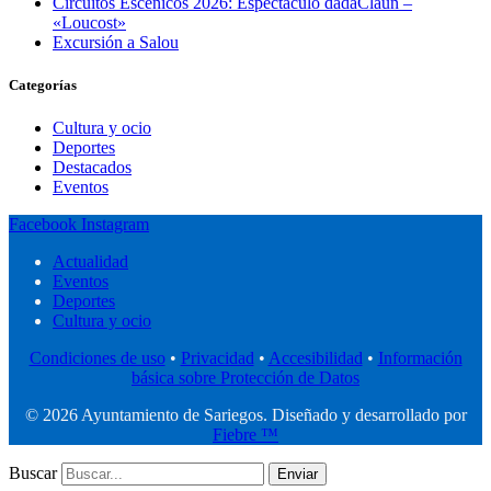
Circuitos Escénicos 2026: Espectáculo dadaClaun –
«Loucost»
Excursión a Salou
Categorías
Cultura y ocio
Deportes
Destacados
Eventos
Facebook
Instagram
Actualidad
Eventos
Deportes
Cultura y ocio
Condiciones de uso
•
Privacidad
•
Accesibilidad
•
Información
básica sobre Protección de Datos
© 2026 Ayuntamiento de Sariegos. Diseñado y desarrollado por
Fiebre ™
Buscar
Enviar